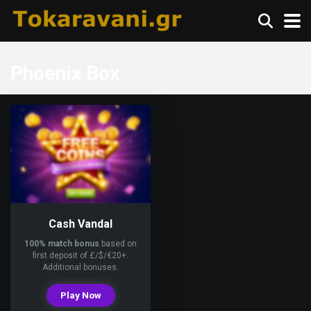
Phoenix Box
Cash Vandal
100% match bonus
based on
first deposit of £/$/€20+.
Additional bonuses.
Play Now